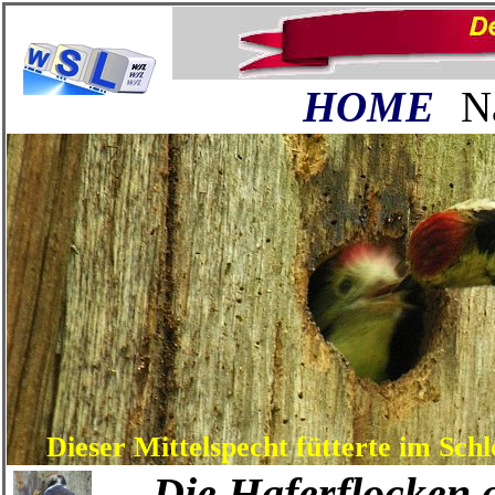
H
OME
N
Dieser Mittelspecht fütterte im Sch
Die Haferflocken gi